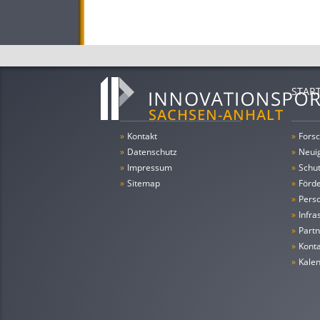
STAR
»
Kontakt
»
Forsc
»
Datenschutz
»
Neui
»
Impressum
»
Schu
»
Sitemap
»
Förde
»
Pers
»
Infra
»
Partn
»
Konta
»
Kale