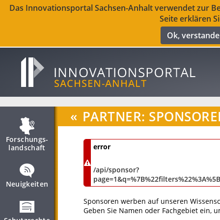
Das Innovationsportal Sachsen-Anhalt verwendet zur Ber
Seite erklären S
Ok, verstand
«
PARTNER: SPONSORE
Forschungs­
error
landschaft
/api/sponsor?
page=1&q=%7B%22filters%22%3A%5
Neuigkeiten
Sponsoren werben auf unseren Wissensch
Geben Sie Namen oder Fachgebiet ein, u