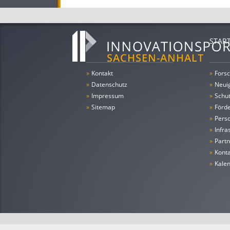
STAR
»
Kontakt
»
Forsc
»
Datenschutz
»
Neui
»
Impressum
»
Schu
»
Sitemap
»
Förde
»
Pers
»
Infra
»
Partn
»
Konta
»
Kale