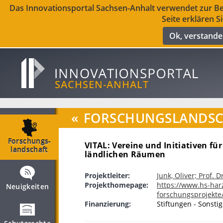
Das Innovationsportal Sachsen-Anhalt verwendet zur Ber
Seite erklären S
Ok, verstand
«
FORSCHUNGSLANDSCH
Forschungs­
VITAL: Vereine und Initiativen für
landschaft
ländlichen Räumen
Projektleiter:
Junk, Oliver; Prof. D
Projekthomepage:
https://www.hs-har
Neuigkeiten
forschungsprojekte/
Finanzierung:
Stiftungen - Sonsti