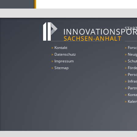
Microsoft IT Award for the S
International Conference on 
STAR
»
Kontakt
»
Forsc
»
Datenschutz
»
Neui
»
Impressum
»
Schu
»
Sitemap
»
Förde
»
Pers
»
Infra
»
Partn
»
Konta
»
Kale