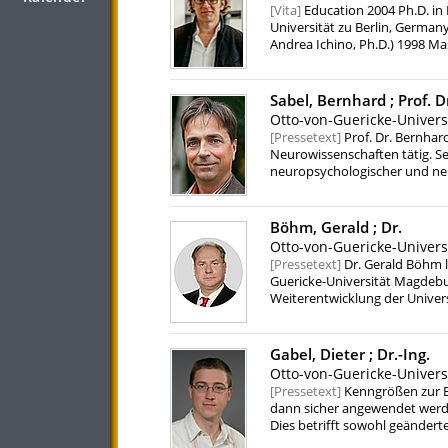
Vita
Education 2004 Ph.D. in 
Universität zu Berlin, Germany
Andrea Ichino, Ph.D.) 1998 Ma
(Thesis Supervisor: Prof. Step
and Economics; University of 
Economics, Otto-von-Guerick
Sabel, Bernhard ;
Prof. D
"Migration , Rheinisch-Westfäl
Otto-von-Guericke-Univer
Professor, Humboldt-Universit
Pressetext
Prof. Dr. Bernhar
Institut für Wirtschaftsforsc
Neurowissenschaften tätig. 
2004-2007 Researcher, Humbol
neuropsychologischer und neu
project "Temporary help work 
Gehirns, mit spezieller Frage
Burda)) 1998-2004 Research As
visuellen Systems nach Verle
Theory II - Prof. Michael C. Bu
die Diagnose und Behandlung 
Böhm, Gerald ;
Dr.
durch Training und nicht-invas
Otto-von-Guericke-Univer
Störung in der natürlichen Syn
Pressetext
Dr. Gerald Böhm 
EEG-Diagnostik bei betroffene
Guericke-Universität Magdebu
(Amplitude und Frequenz) fest
Weiterentwicklung der Univer
Nanopartikel zur Überwindung 
überregionaler Wahrnehmung
einzuschleusen und so therape
Gabel, Dieter ;
Dr.-Ing.
Otto-von-Guericke-Univer
Pressetext
Kenngrößen zur B
dann sicher angewendet werde
Dies betrifft sowohl geände
hybride Gemische. Die Verbi