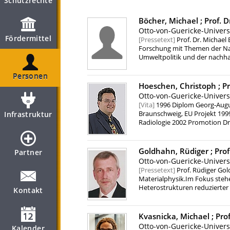
Schutzrechte
Böcher, Michael ;
Prof. D
Otto-von-Guericke-Univer
Fördermittel
Pressetext
Prof. Dr. Michael 
Forschung mit Themen der Nach
Umweltpolitik und der nachha
beschäftigt sich seine Forsch
Politikberatungssysteme ausg
Personen
nachhaltigen Entwicklung zu 
Hoeschen, Christoph ;
Pr
Otto-von-Guericke-Univer
Vita
1996 Diplom Georg-Augus
Infrastruktur
Braunschweig, EU Projekt 199
Radiologie 2002 Promotion Dr
Gruppenleiter "Medizinphysi
Berger- Preis, 1. Platz 2010-2
Diagnostik", Helmholtz Zentr
Goldhahn, Rüdiger ;
Prof
Partner
"Auswertestelle Personendosi
Otto-von-Guericke-Univer
Institut für Medizintechnik, F
Pressetext
Prof. Rüdiger Gold
von-Guericke Universität Ma
Materialphysik.Im Fokus stehe
Heterostrukturen reduzierter 
Kontakt
Elektronik, Optoelektronik un
Kvasnicka, Michael ;
Prof
Otto-von-Guericke-Univer
Kalender