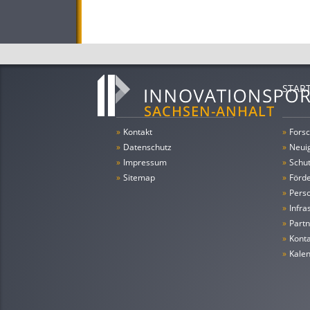
STAR
»
Kontakt
»
Forsc
»
Datenschutz
»
Neui
»
Impressum
»
Schu
»
Sitemap
»
Förde
»
Pers
»
Infra
»
Partn
»
Konta
»
Kale