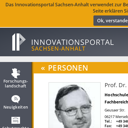
Das Innovationsportal Sachsen-Anhalt verwendet zur Ber
Seite erklären S
Ok, verstand
«
PERSONEN
Forschungs­
Prof. Dr
landschaft
Hochschule
Fachbereich
Neuigkeiten
Geusaer Str.
06217
Merseb
Tel.:
+49 34
Fax:
+49 34