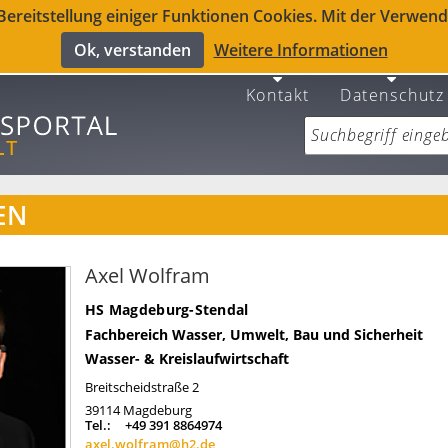
reitstellung einiger Funktionen Cookies. Mit der Verwendu
Ok, verstanden
Weitere Informationen
Kontakt
Datenschutz
EN
Axel Wolfram
HS Magdeburg-Stendal
Fachbereich Wasser, Umwelt, Bau und Sicherheit
Wasser- & Kreislaufwirtschaft
Breitscheidstraße 2
39114
Magdeburg
Tel.:
+49 391 8864974
axel.wolfram@h2.de