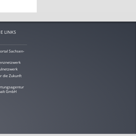
E LINKS
ortal Sachsen-
enznetzwerk
lnetzwerk
r die Zukunft
rtungsagentur
halt GmbH