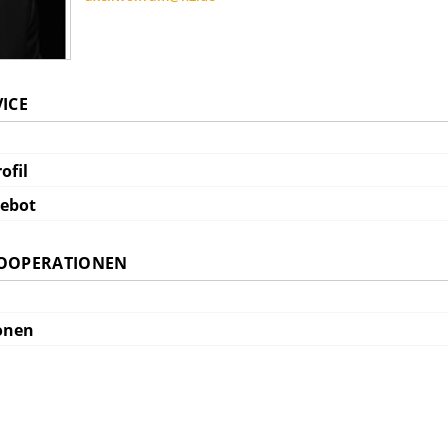
VICE
ofil
gebot
KOOPERATIONEN
onen