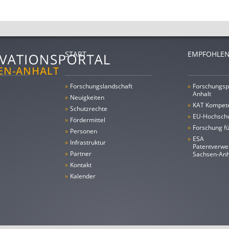
START
EMPFOHLEN
»
Forschungs­landschaft
»
Forschungsp
Anhalt
»
Neuigkeiten
»
KAT Kompet
»
Schutzrechte
»
EU-Hochschu
»
Fördermittel
»
Forschung fü
»
Personen
»
ESA
»
Infrastruktur
Patentverwe
»
Partner
Sachsen-An
»
Kontakt
»
Kalender