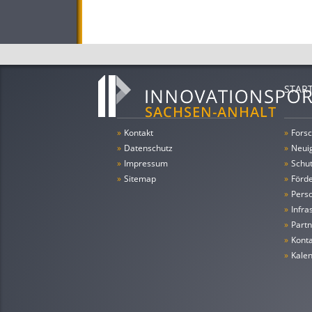
STAR
»
Kontakt
»
Forsc
»
Datenschutz
»
Neui
»
Impressum
»
Schu
»
Sitemap
»
Förde
»
Pers
»
Infra
»
Partn
»
Konta
»
Kale