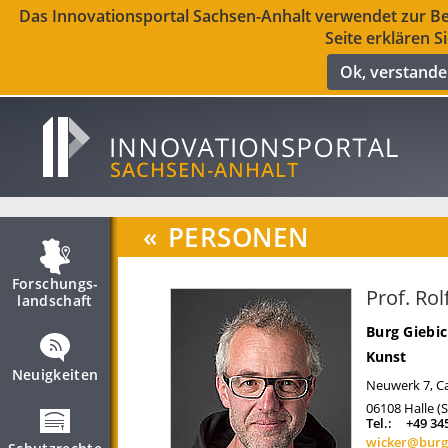
Das Innovationsportal Sachsen-Anhalt verwendet zur Ber
Seite erklären S
Ok, verstand
«
PERSONEN
Forschungs­
Prof. Rol
landschaft
Burg Giebi
Kunst
Neuigkeiten
Neuwerk 7, C
06108
Halle (
Tel.:
+49 34
wicker@burg-