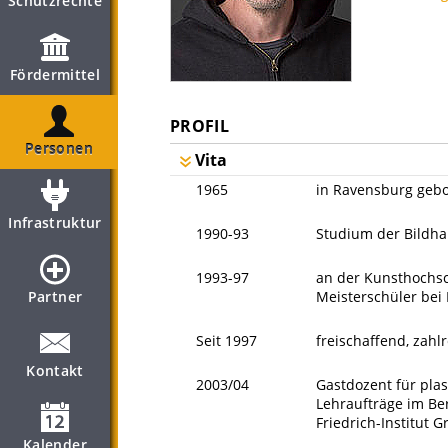
Schutzrechte
Fördermittel
PROFIL
Personen
Vita
1965
in Ravensburg gebo
Infrastruktur
1990-93
Studium der Bildh
1993-97
an der Kunsthochsc
Meisterschüler bei 
Partner
Seit 1997
freischaffend, zah
Kontakt
2003/04
Gastdozent für pla
Lehraufträge im Be
Friedrich-Institut G
Kalender