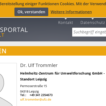
reitstellung einiger Funktionen Cookies. Mit der Verwendu
Ok, verstanden
Weitere Informationen
Kontakt
Datenschutz
EN
Dr. Ulf Trommler
Helmholtz-Zentrum für Umweltforschung GmbH -
Standort Leipzig
Permoserstraße 15
04318
Leipzig
Tel.:
+49 341 2354673
ulf.trommler@ufz.de