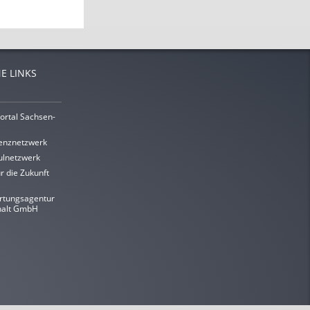
E LINKS
ortal Sachsen-
enznetzwerk
lnetzwerk
r die Zukunft
rtungsagentur
halt GmbH