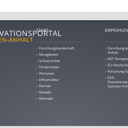
START
EMPFOHLEN
»
Forschungs­landschaft
»
Forschungsp
Anhalt
»
Neuigkeiten
»
KAT Kompet
»
Schutzrechte
»
EU-Hochschu
»
Fördermittel
»
Forschung fü
»
Personen
»
ESA
»
Infrastruktur
Patentverwe
»
Partner
Sachsen-An
»
Kontakt
»
Kalender