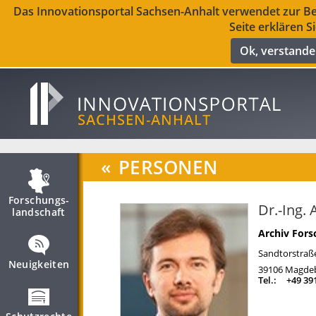
Das Innovationsportal Sachsen-Anhalt verwendet zur Ber
Seite erklären S
Ok, verstand
«
PERSONEN
Forschungs­
Dr.-Ing. 
landschaft
Archiv For
Sandtorstraß
Neuigkeiten
39106
Magde
Tel.:
+49 39