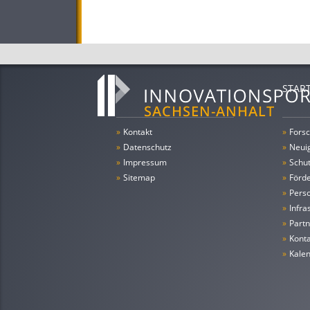
STAR
»
Kontakt
»
Forsc
»
Datenschutz
»
Neui
»
Impressum
»
Schu
»
Sitemap
»
Förde
»
Pers
»
Infra
»
Partn
»
Konta
»
Kale