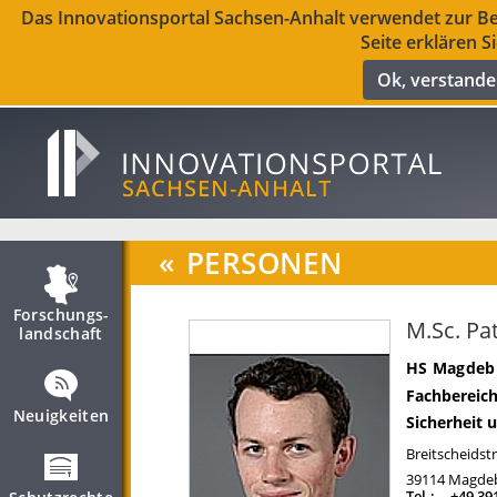
Das Innovationsportal Sachsen-Anhalt verwendet zur Ber
Seite erklären S
Ok, verstand
«
PERSONEN
Forschungs­
M.Sc. Pa
landschaft
HS Magdebu
Fachbereich
Neuigkeiten
Sicherheit
Breitscheidst
39114
Magde
Tel.:
+49 39