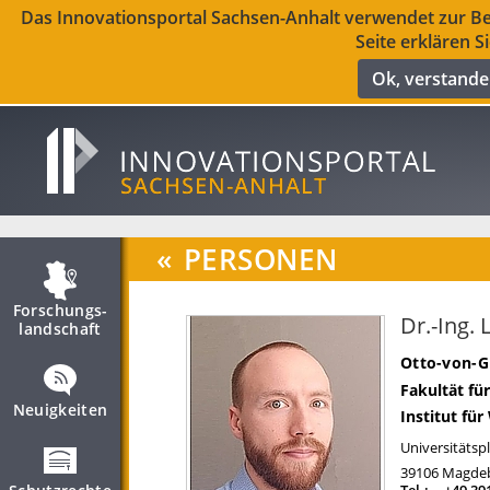
Das Innovationsportal Sachsen-Anhalt verwendet zur Ber
Seite erklären S
Ok, verstand
«
PERSONEN
Forschungs­
Dr.-Ing.
landschaft
Otto-von-G
Fakultät fü
Neuigkeiten
Institut fü
Universitätspl
39106
Magde