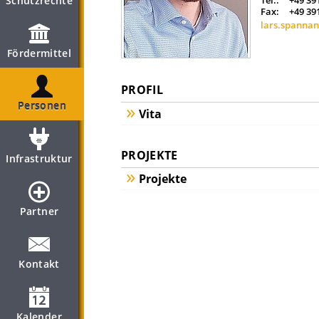
Schutzrechte
Tel.:
+49 39
Fax:
+49 39
lars.spanna
Fördermittel
PROFIL
Personen
Vita
PROJEKTE
Infrastruktur
Projekte
Partner
Kontakt
Kalender