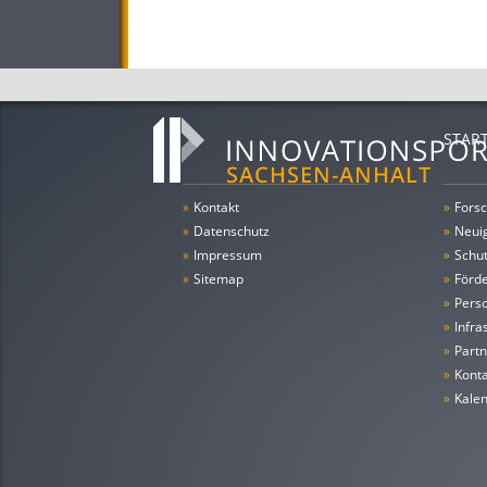
STAR
»
Kontakt
»
Forsc
»
Datenschutz
»
Neui
»
Impressum
»
Schu
»
Sitemap
»
Förde
»
Pers
»
Infra
»
Partn
»
Konta
»
Kale