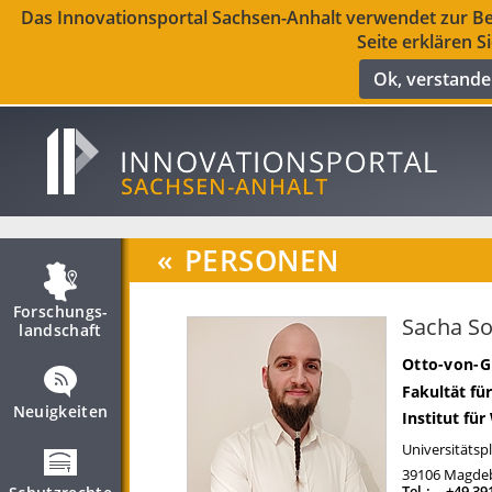
Das Innovationsportal Sachsen-Anhalt verwendet zur Ber
Seite erklären S
Ok, verstand
«
PERSONEN
Forschungs­
Sacha So
landschaft
Otto-von-G
Fakultät fü
Neuigkeiten
Institut fü
Universitätspl
39106
Magde
Tel.:
+49 39