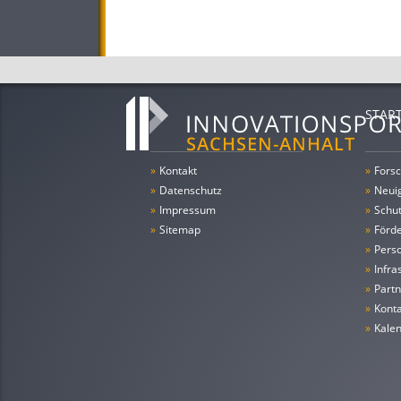
STAR
»
Kontakt
»
Forsc
»
Datenschutz
»
Neui
»
Impressum
»
Schu
»
Sitemap
»
Förde
»
Pers
»
Infra
»
Partn
»
Konta
»
Kale