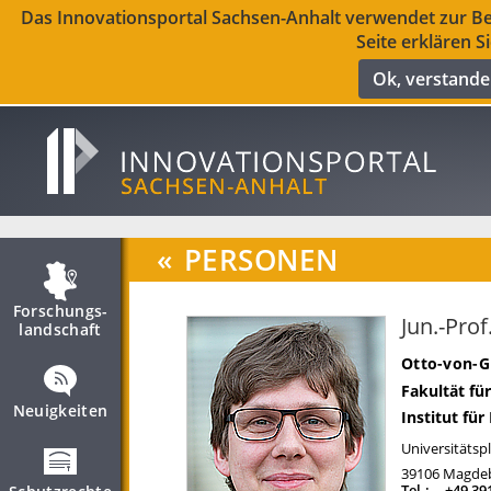
Das Innovationsportal Sachsen-Anhalt verwendet zur Ber
Seite erklären S
Ok, verstand
«
PERSONEN
Forschungs­
Jun.-Prof
landschaft
Otto-von-G
Fakultät fü
Neuigkeiten
Institut fü
Universitätspl
39106
Magde
Tel.:
+49 39