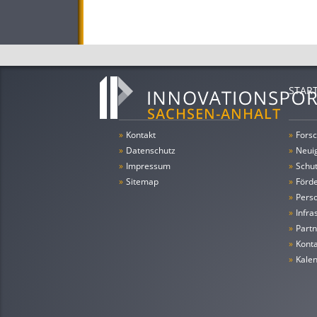
STAR
»
Kontakt
»
Forsc
»
Datenschutz
»
Neui
»
Impressum
»
Schu
»
Sitemap
»
Förde
»
Pers
»
Infra
»
Partn
»
Konta
»
Kale