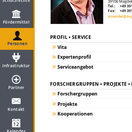
Schutzrechte
39106
Magde
Tel.:
+49 39
Fax:
+49 39
anseidel@ov
Fördermittel
PROFIL • SERVICE
Personen
Vita
Expertenprofil
Infrastruktur
Serviceangebot
FORSCHERGRUPPEN • PROJEKTE 
Partner
Forschergruppen
Projekte
Kontakt
Kooperationen
Kalender