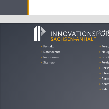
STAR
»
Kontakt
»
Forsc
»
Datenschutz
»
Neui
»
Impressum
»
Schu
»
Sitemap
»
Förde
»
Pers
»
Infra
»
Partn
»
Konta
»
Kale