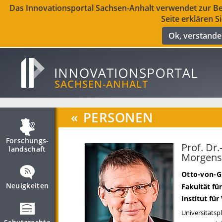
Das Innovationsportal Sachsen-Anhalt verwendet zur Ber
Seite erklären S
Ok, verstand
«
PERSONEN
Forschungs­
Prof. Dr.
landschaft
Morgens
Otto-von-G
Neuigkeiten
Fakultät fü
Institut fü
Universitätspl