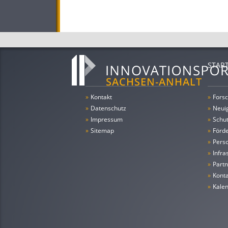
STAR
»
Kontakt
»
Forsc
»
Datenschutz
»
Neui
»
Impressum
»
Schu
»
Sitemap
»
Förde
»
Pers
»
Infra
»
Partn
»
Konta
»
Kale