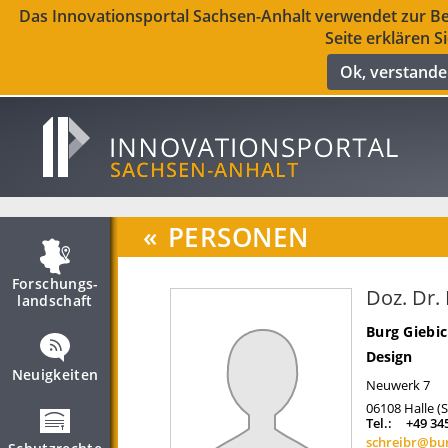
Das Innovationsportal Sachsen-Anhalt verwendet zur Ber
Seite erklären S
Ok, verstand
«
PERSONEN
Forschungs­
Doz. Dr.
landschaft
Burg Giebi
Design
Neuigkeiten
Neuwerk 7
06108
Halle (
Tel.:
+49 34
schreibr@bur