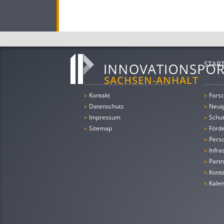
STAR
»
Kontakt
»
Forsc
»
Datenschutz
»
Neui
»
Impressum
»
Schu
»
Sitemap
»
Förde
»
Pers
»
Infra
»
Partn
»
Konta
»
Kale