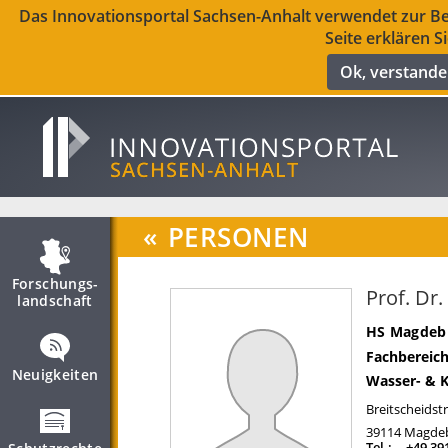
Das Innovationsportal Sachsen-Anhalt verwendet zur Ber
Seite erklären S
Ok, verstand
«
PERSONEN
Forschungs­
Prof. Dr
landschaft
HS Magdebu
Fachbereich
Neuigkeiten
Wasser- & K
Breitscheidst
39114
Magde
Tel.:
+49 39