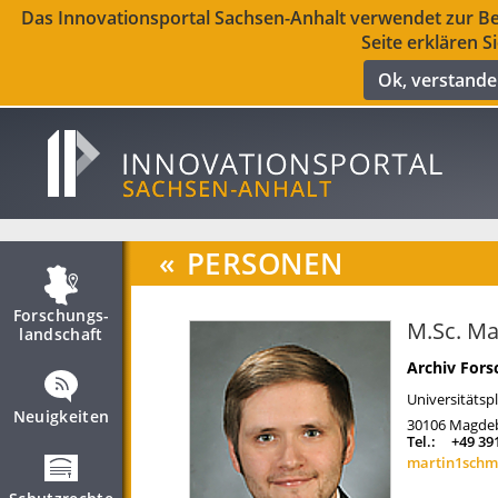
Das Innovationsportal Sachsen-Anhalt verwendet zur Ber
Seite erklären S
Ok, verstand
«
PERSONEN
Forschungs­
M.Sc. Ma
landschaft
Archiv For
Universitätspl
Neuigkeiten
30106
Magde
Tel.:
+49 39
martin1schm