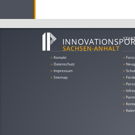
STAR
»
Kontakt
»
Forsc
»
Datenschutz
»
Neui
»
Impressum
»
Schu
»
Sitemap
»
Förde
»
Pers
»
Infra
»
Partn
»
Konta
»
Kale