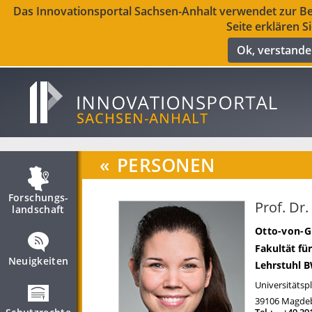
Das Innovationsportal Sachsen-Anhalt verwendet zur Ber
Seite erklären S
Ok, verstand
«
PERSONEN
Forschungs­
Prof. Dr
landschaft
Otto-von-G
Fakultät fü
Neuigkeiten
Lehrstuhl B
Universitätspl
39106
Magde