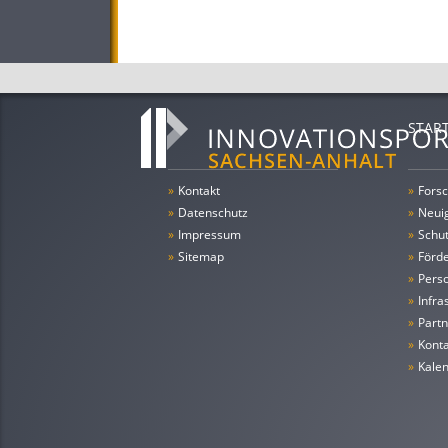
STAR
»
Kontakt
»
Forsc
»
Datenschutz
»
Neui
»
Impressum
»
Schu
»
Sitemap
»
Förde
»
Pers
»
Infra
»
Partn
»
Konta
»
Kale