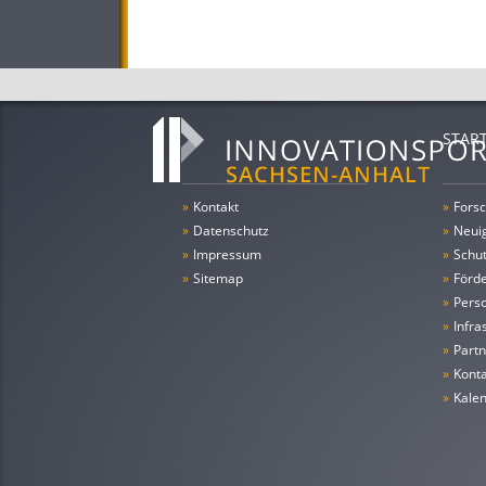
STAR
»
Kontakt
»
Forsc
»
Datenschutz
»
Neui
»
Impressum
»
Schu
»
Sitemap
»
Förde
»
Pers
»
Infra
»
Partn
»
Konta
»
Kale