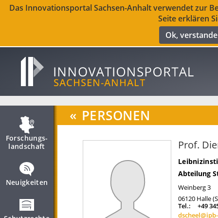
Das Innovationsportal Sachsen-Anhalt verwendet zur Ber
Seite erklären S
Ok, verstand
«
PERSONEN
Forschungs­
Prof. Die
landschaft
Leibnizinst
Abteilung S
Neuigkeiten
Weinberg 3
06120
Halle (
Tel.:
+49 34
dscheel@ipb-