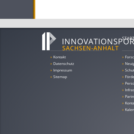
STAR
»
Kontakt
»
Forsc
»
Datenschutz
»
Neui
»
Impressum
»
Schu
»
Sitemap
»
Förde
»
Pers
»
Infra
»
Partn
»
Konta
»
Kale