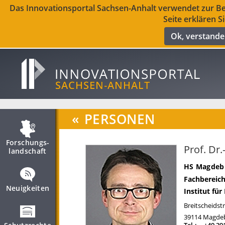
Das Innovationsportal Sachsen-Anhalt verwendet zur Ber
Seite erklären S
Ok, verstand
«
PERSONEN
Forschungs­
Prof. Dr.
landschaft
HS Magdebu
Fachbereich
Neuigkeiten
Institut fü
Breitscheidstr
39114
Magde