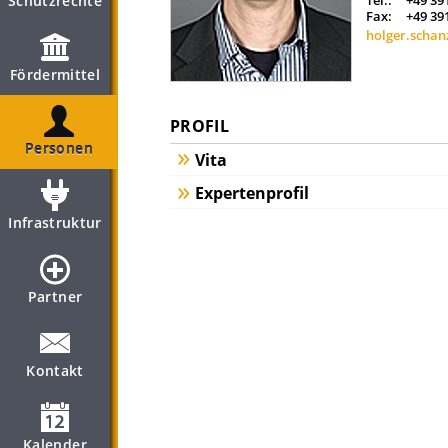
Schutzrechte
Tel.:
+49 39
Fax:
+49 39
holger.scha
Fördermittel
PROFIL
Personen
Vita
Expertenprofil
Infrastruktur
Partner
Kontakt
Kalender