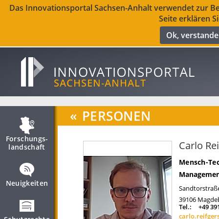
Das Innovationsportal Sachsen-Anhalt verwendet zur Ber
Seite erklären S
Ok, verstand
«
PERSONEN
Forschungs­
Carlo Re
landschaft
Mensch-Te
Management
Neuigkeiten
Sandtorstraß
39106
Magde
Tel.:
+49 39
carlo.reifge