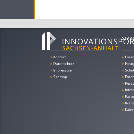
STAR
»
Kontakt
»
Forsc
»
Datenschutz
»
Neui
»
Impressum
»
Schu
»
Sitemap
»
Förde
»
Pers
»
Infra
»
Partn
»
Konta
»
Kale