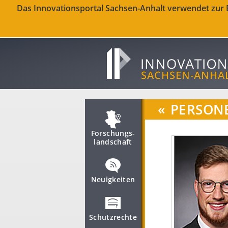
Das Innovationsportal Sachsen-Anhalt verwendet zur Be
«
PERSON
Forschungs­
landschaft
Neuigkeiten
Schutzrechte