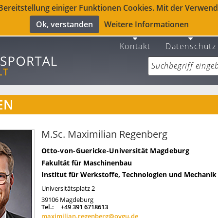
reitstellung einiger Funktionen Cookies. Mit der Verwendu
Ok, verstanden
Weitere Informationen
Kontakt
Datenschutz
EN
M.Sc. Maximilian Regenberg
Otto-von-Guericke-Universität Magdeburg
Fakultät für Maschinenbau
Institut für Werkstoffe, Technologien und Mechanik
Universitätsplatz 2
39106
Magdeburg
Tel.:
+49 391 6718613
maximilian.regenberg@ovgu.de