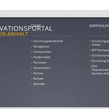
START
EMPFOHLEN
»
Forschungs­landschaft
»
Forschungsp
Anhalt
»
Neuigkeiten
»
KAT Kompet
»
Schutzrechte
»
EU-Hochschu
»
Fördermittel
»
Forschung fü
»
Personen
»
ESA
»
Infrastruktur
Patentverwe
»
Partner
Sachsen-An
»
Kontakt
»
Kalender