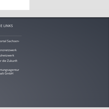
E LINKS
ortal Sachsen-
enznetzwerk
lnetzwerk
r die Zukunft
rtungsagentur
halt GmbH