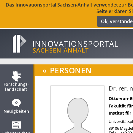
Das Innovationsportal Sachsen-Anhalt verwendet zur Ber
Seite erklären S
Ok, verstand
«
PERSONEN
Forschungs­
Dr. rer.
landschaft
Otto-von-G
Fakultät fü
Neuigkeiten
Institut für
Universitätspl
39106
Magde
Tel.:
+49 39