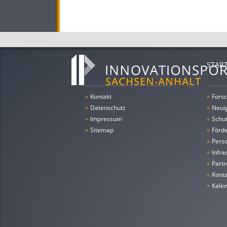
STAR
»
Kontakt
»
Forsc
»
Datenschutz
»
Neui
»
Impressum
»
Schu
»
Sitemap
»
Förde
»
Pers
»
Infra
»
Partn
»
Konta
»
Kale