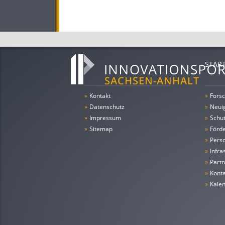
STAR
»
Kontakt
»
Forsc
»
Datenschutz
»
Neui
»
Impressum
»
Schu
»
Sitemap
»
Förde
»
Pers
»
Infra
»
Partn
»
Konta
»
Kale