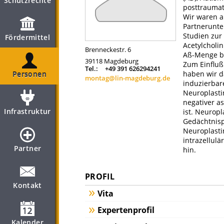
Schutzrechte
posttraumat
Wir waren a
Partnerunter
Studien zur
Fördermittel
Acetylcholi
Brenneckestr. 6
Aß-Menge be
39118
Magdeburg
Zum Einfluß
Tel.:
+49 391 626294241
haben wir d
Personen
montag@lin-magdeburg.de
induzierbar
Neuroplasti
negativer a
Infrastruktur
ist. Neuropl
Gedächtnisp
Neuroplasti
intrazellul
Partner
hin.
PROFIL
Kontakt
Vita
Expertenprofil
Kalender