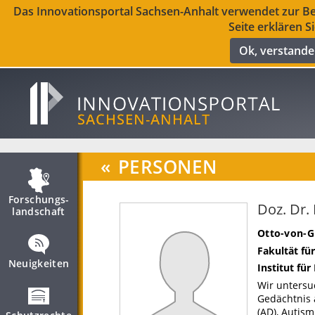
Das Innovationsportal Sachsen-Anhalt verwendet zur Ber
Seite erklären S
Ok, verstand
«
PERSONEN
Forschungs­
Doz. Dr.
landschaft
Otto-von-G
Fakultät fü
Neuigkeiten
Institut für
Wir untersu
Gedächtnis
(AD), Autis