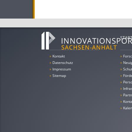
STAR
»
Kontakt
»
Forsc
»
Datenschutz
»
Neui
»
Impressum
»
Schu
»
Sitemap
»
Förde
»
Pers
»
Infra
»
Partn
»
Konta
»
Kale