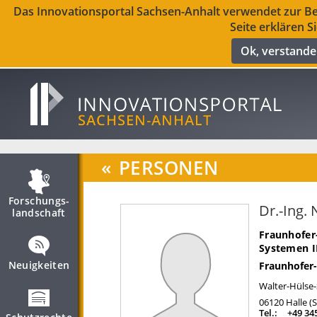
Das Innovationsportal Sachsen-Anhalt verwendet zur Ber
Seite erklären S
Ok, verstand
«
PERSONEN
Forschungs­
Dr.-Ing.
landschaft
Fraunhofer
Systemen 
Neuigkeiten
Fraunhofer-
Walter-Hülse-
06120
Halle (
Tel.:
+49 34