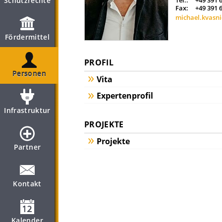
Schutzrechte
Tel.:
+49 391 
Fax:
+49 391 
michael.kvasn
Fördermittel
PROFIL
Personen
Vita
Expertenprofil
Infrastruktur
PROJEKTE
Projekte
Partner
Kontakt
Kalender