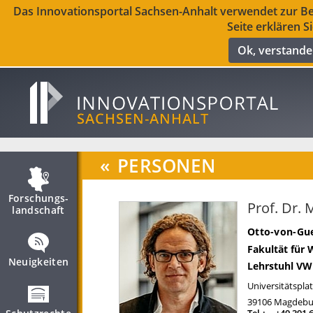
Das Innovationsportal Sachsen-Anhalt verwendet zur Ber
Seite erklären S
Ok, verstand
«
PERSONEN
Forschungs­
Prof. Dr. 
landschaft
Otto-von-Gue
Fakultät für 
Neuigkeiten
Lehrstuhl VW
Universitätsplat
39106
Magdebu