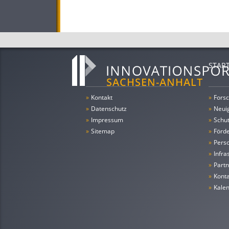
STAR
»
Kontakt
»
Forsc
»
Datenschutz
»
Neui
»
Impressum
»
Schu
»
Sitemap
»
Förde
»
Pers
»
Infra
»
Partn
»
Konta
»
Kale