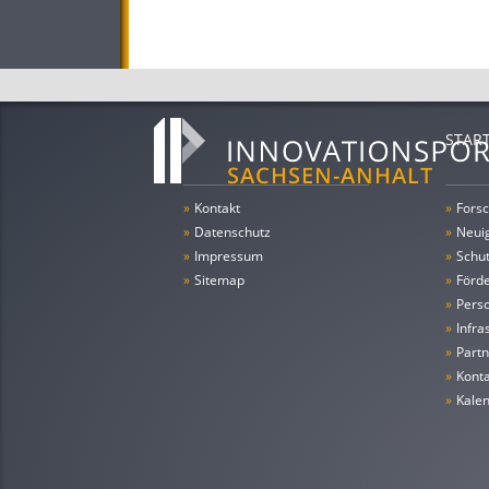
STAR
»
Kontakt
»
Forsc
»
Datenschutz
»
Neui
»
Impressum
»
Schu
»
Sitemap
»
Förde
»
Pers
»
Infra
»
Partn
»
Konta
»
Kale