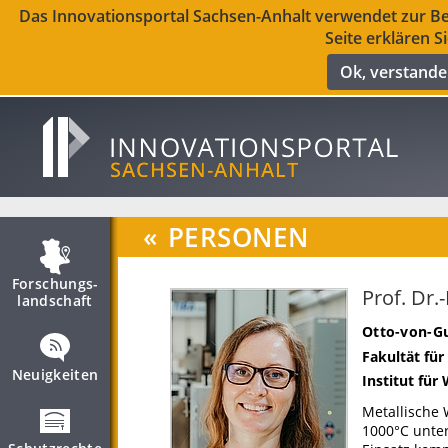
Das Innovationsportal Sachsen-Anhalt verwendet zur Ber
Seite erklären S
Ok, verstand
«
PERSONEN
Forschungs­
Prof. Dr.
landschaft
Otto-von-Gu
Fakultät fü
Neuigkeiten
Institut fü
Metallische 
1000°C unte