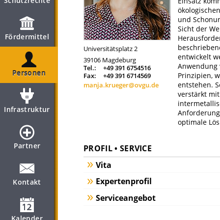
Schutzrechte
Einsatz kom
ökologischen
und Schonung
Sicht der We
Fördermittel
Herausforde
beschriebene
Universitätsplatz 2
entwickelt w
39106
Magdeburg
Anwendung v
Tel.:
+49 391 6754516
Personen
Prinzipien, 
Fax:
+49 391 6714569
entstehen. 
manja.krueger@ovgu.de
verstärkt m
intermetalli
Infrastruktur
Anforderungs
optimale Lös
Partner
PROFIL • SERVICE
Vita
Expertenprofil
Kontakt
Serviceangebot
Kalender