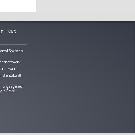
E LINKS
ortal Sachsen-
enznetzwerk
lnetzwerk
r die Zukunft
rtungsagentur
halt GmbH