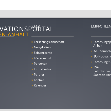
START
EMPFOHLEN
»
Forschungs­landschaft
»
Forschungsp
Anhalt
»
Neuigkeiten
»
KAT Kompet
»
Schutzrechte
»
EU-Hochschu
»
Fördermittel
»
Forschung fü
»
Personen
»
ESA
»
Infrastruktur
Patentverwe
»
Partner
Sachsen-An
»
Kontakt
»
Kalender