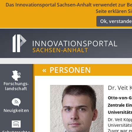
Das Innovationsportal Sachsen-Anhalt verwendet zur Ber
Seite erklären S
Ok, verstand
«
PERSONEN
Forschungs­
Dr. Veit
landschaft
Otto-von-G
Zentrale Ei
Neuigkeiten
Universität
Dr. Veit Kö
Universitäts
Zuvor war e