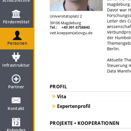
Schutzrechte
magdeburg.de
Davor war H
Forschungs
Universitätsplatz 2
Leiter des C
Fördermittel
39106
Magdeburg
wissenschaf
Tel.:
+49 391 6758840
Verbundproje
veit.koeppen(at)ovgu.de
der Humbold
Themengebie
Personen
Berlin.
Aktuelle Th
Infrastruktur
Steuerung m
Data Wareho
PROFIL
Partner
Vita
Expertenprofil
Kontakt
PROJEKTE • KOOPERATIONEN
Kalender