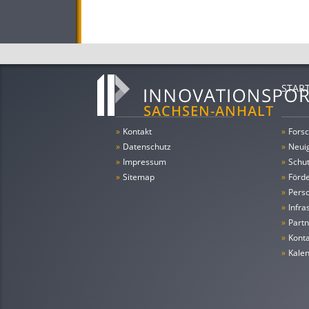
STAR
»
Kontakt
»
Forsc
»
Datenschutz
»
Neui
»
Impressum
»
Schu
»
Sitemap
»
Förde
»
Pers
»
Infra
»
Partn
»
Konta
»
Kale