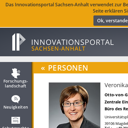
Das Innovationsportal Sachsen-Anhalt verwendet zur Ber
Seite erklären S
Ok, verstand
«
PERSONEN
Forschungs­
Veronika
landschaft
Otto-von-G
Zentrale Ei
Neuigkeiten
Büro des Re
Universitätspl
39106
Magde