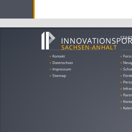
STAR
»
Kontakt
»
Forsc
»
Datenschutz
»
Neui
»
Impressum
»
Schu
»
Sitemap
»
Förde
»
Pers
»
Infra
»
Partn
»
Konta
»
Kale