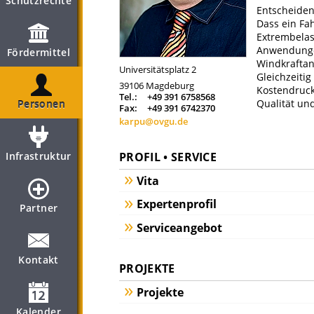
Schutzrechte
Entscheidend
Dass ein Fah
Extrembelas
Anwendungen
Fördermittel
Windkraftanl
Universitätsplatz 2
Gleichzeiti
39106
Magdeburg
Kostendruck.
Tel.:
+49 391 6758568
Qualität und
Personen
Fax:
+49 391 6742370
karpu@ovgu.de
Infrastruktur
PROFIL • SERVICE
Vita
Expertenprofil
Partner
Serviceangebot
Kontakt
PROJEKTE
Projekte
Kalender