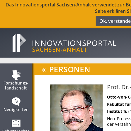
Das Innovationsportal Sachsen-Anhalt verwendet zur Ber
Seite erklären S
Ok, verstand
«
PERSONEN
Forschungs­
Prof. Dr
landschaft
Otto-von-G
Fakultät fü
Neuigkeiten
Institut fü
Herr Profes
der Verzah