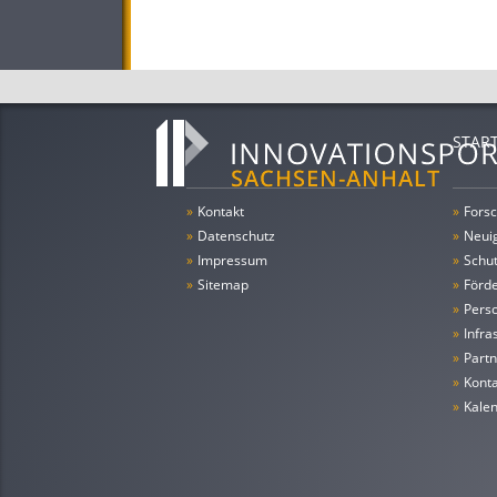
STAR
»
Kontakt
»
Forsc
»
Datenschutz
»
Neui
»
Impressum
»
Schu
»
Sitemap
»
Förde
»
Pers
»
Infra
»
Partn
»
Konta
»
Kale