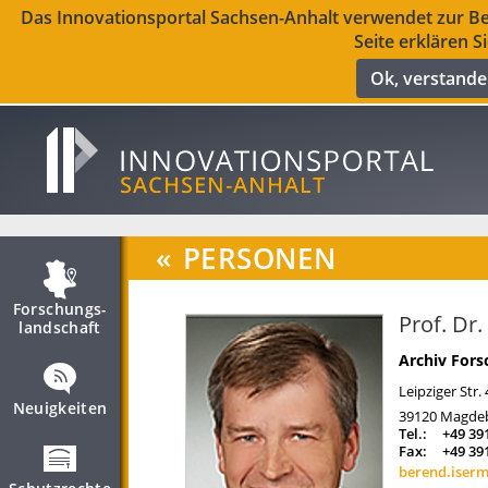
Das Innovationsportal Sachsen-Anhalt verwendet zur Ber
Seite erklären S
Ok, verstand
«
PERSONEN
Forschungs­
Prof. Dr
landschaft
Archiv For
Leipziger Str.
Neuigkeiten
39120
Magde
Tel.:
+49 39
Fax:
+49 39
berend.iser