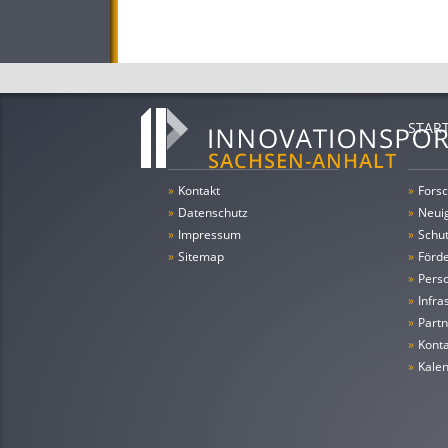
STAR
»
Kontakt
»
Forsc
»
Datenschutz
»
Neui
»
Impressum
»
Schu
»
Sitemap
»
Förde
»
Pers
»
Infra
»
Partn
»
Konta
»
Kale