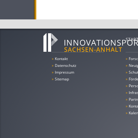
STAR
»
Kontakt
»
Forsc
»
Datenschutz
»
Neui
»
Impressum
»
Schu
»
Sitemap
»
Förde
»
Pers
»
Infra
»
Partn
»
Konta
»
Kale