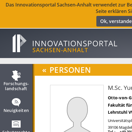
Das Innovationsportal Sachsen-Anhalt verwendet zur Ber
Seite erklären S
Ok, verstand
«
PERSONEN
Forschungs­
M.Sc. Y
landschaft
Otto-von-G
Fakultät fü
Neuigkeiten
Lehrstuhl V
Universitätspl
39106
Magde
Tel.:
+49 39