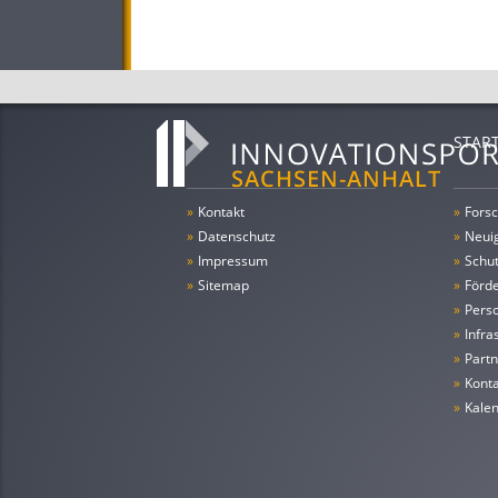
STAR
»
Kontakt
»
Forsc
»
Datenschutz
»
Neui
»
Impressum
»
Schu
»
Sitemap
»
Förde
»
Pers
»
Infra
»
Partn
»
Konta
»
Kale