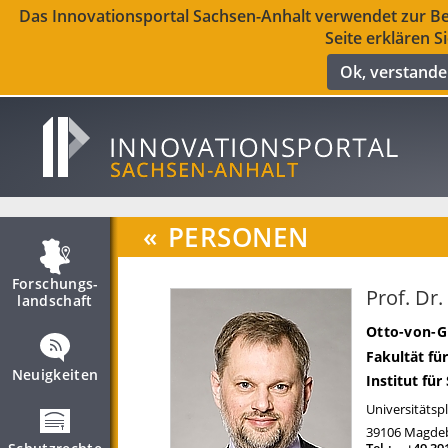
Das Innovationsportal Sachsen-Anhalt verwendet zur Ber
Seite erklären S
Ok, verstand
«
PERSONEN
Forschungs­
Prof. Dr
landschaft
Otto-von-G
Fakultät fü
Neuigkeiten
Institut fü
Universitätspl
39106
Magde