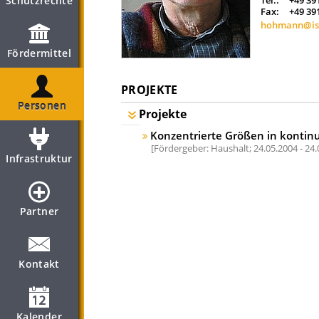
Schutzrechte
Tel.:
+49 39
Fax:
+49 39
hohmann@isg
Fördermittel
PROJEKTE
Personen
Projekte
Konzentrierte Größen in kontin
Fördergeber: Haushalt;
24.05.2004 - 24
Infrastruktur
Partner
Kontakt
Kalender