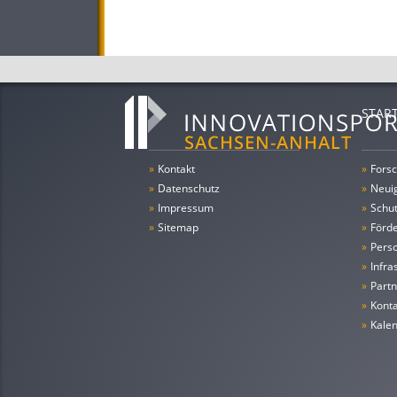
STAR
»
Kontakt
»
Forsc
»
Datenschutz
»
Neui
»
Impressum
»
Schu
»
Sitemap
»
Förde
»
Pers
»
Infra
»
Partn
»
Konta
»
Kale