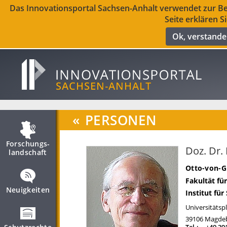
Das Innovationsportal Sachsen-Anhalt verwendet zur Ber
Seite erklären S
Ok, verstand
«
PERSONEN
Forschungs­
Doz. Dr
landschaft
Otto-von-G
Fakultät fü
Neuigkeiten
Institut fü
Universitätspl
39106
Magde