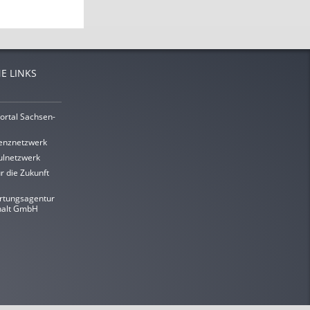
E LINKS
ortal Sachsen-
enznetzwerk
lnetzwerk
r die Zukunft
rtungsagentur
halt GmbH