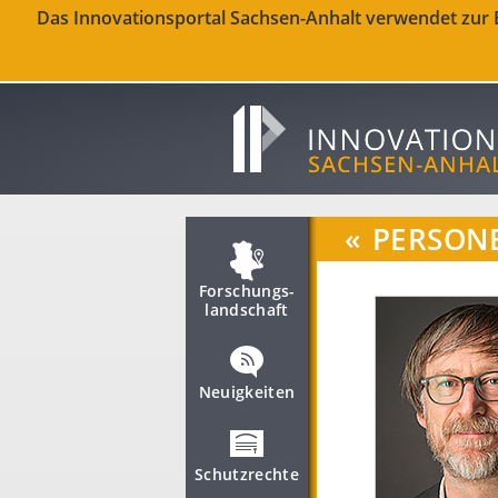
Das Innovationsportal Sachsen-Anhalt verwendet zur Be
«
PERSON
Forschungs­
landschaft
Neuigkeiten
Schutzrechte