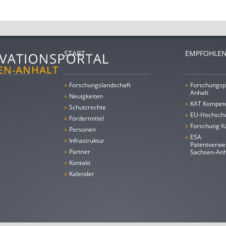
START
EMPFOHLEN
»
Forschungs­landschaft
»
Forschungsp
Anhalt
»
Neuigkeiten
»
KAT Kompet
»
Schutzrechte
»
EU-Hochschu
»
Fördermittel
»
Forschung fü
»
Personen
»
ESA
»
Infrastruktur
Patentverwe
»
Partner
Sachsen-An
»
Kontakt
»
Kalender