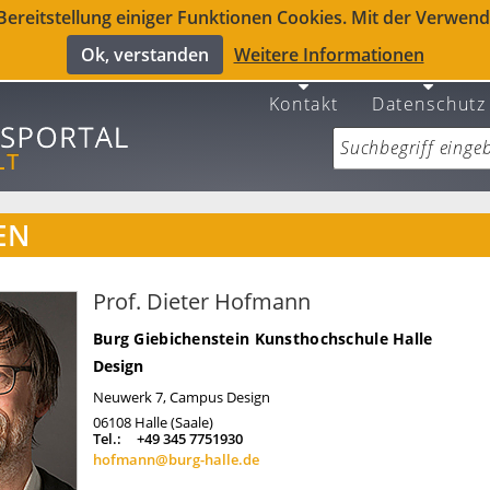
reitstellung einiger Funktionen Cookies. Mit der Verwendu
Ok, verstanden
Weitere Informationen
Kontakt
Datenschutz
EN
Prof. Dieter Hofmann
Burg Giebichenstein Kunsthochschule Halle
Design
Neuwerk 7, Campus Design
06108
Halle (Saale)
Tel.:
+49 345 7751930
hofmann@burg-halle.de