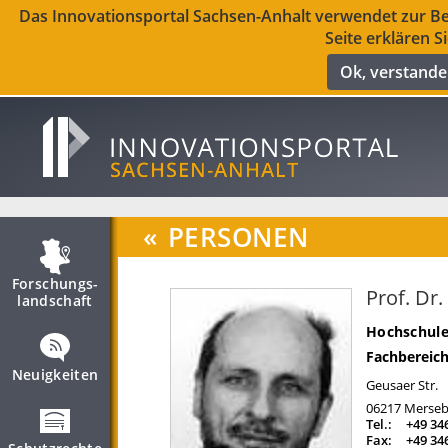
Das Innovationsportal Sachsen-Anhalt verwendet zur Ber
Seite erklären S
Ok, verstand
«
PERSONEN
Forschungs­
Prof. Dr
landschaft
Hochschule
Fachbereich
Neuigkeiten
Geusaer Str.
06217
Merseb
Tel.:
+49 34
Fax:
+49 34