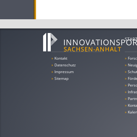
STAR
»
Kontakt
»
Forsc
»
Datenschutz
»
Neui
»
Impressum
»
Schu
»
Sitemap
»
Förde
»
Pers
»
Infra
»
Partn
»
Konta
»
Kale