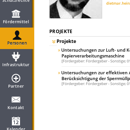
Schutzrechte
dietmar.hei
Fördermittel
PROJEKTE
Projekte
Personen
Untersuchungen zur Luft- und K
Papierverarbeitungsmaschine
Fördergeber: Fördergeber - Sonstige;
0
Infrastruktur
Untersuchungen zur effektiven A
Berücksichtigung der Sperrmüll
Fördergeber: Fördergeber - Sonstige;
0
Partner
Kontakt
Kalender