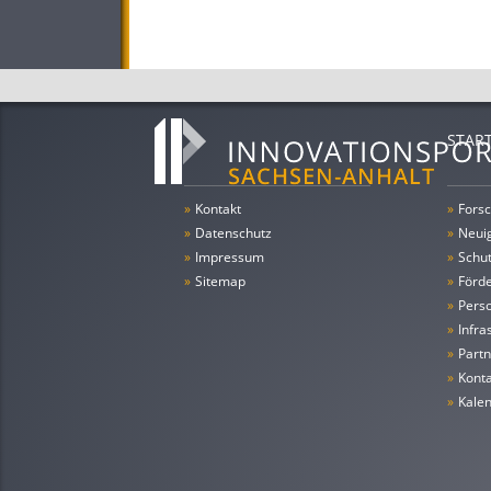
STAR
»
Kontakt
»
Forsc
»
Datenschutz
»
Neui
»
Impressum
»
Schu
»
Sitemap
»
Förde
»
Pers
»
Infra
»
Partn
»
Konta
»
Kale