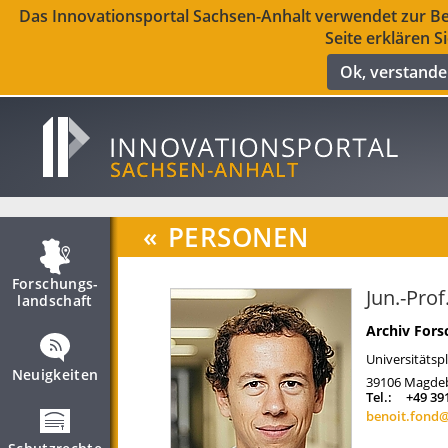
Das Innovationsportal Sachsen-Anhalt verwendet zur Ber
Seite erklären S
Ok, verstand
«
PERSONEN
Forschungs­
Jun.-Prof
landschaft
Archiv For
Universitätspl
Neuigkeiten
39106
Magde
Tel.:
+49 39
benoit.fond