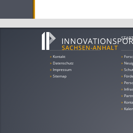
STAR
»
Kontakt
»
Forsc
»
Datenschutz
»
Neui
»
Impressum
»
Schu
»
Sitemap
»
Förde
»
Pers
»
Infra
»
Partn
»
Konta
»
Kale