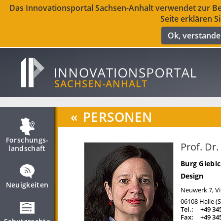
Das Innovationsportal Sachsen-Anhalt verwendet zur Ber
Seite erklären S
Ok, verstand
«
PERSONEN
Forschungs­
Prof. Dr.
landschaft
Burg Giebi
Design
Neuigkeiten
Neuwerk 7, Vi
06108
Halle (
Tel.:
+49 34
Fax:
+49 34