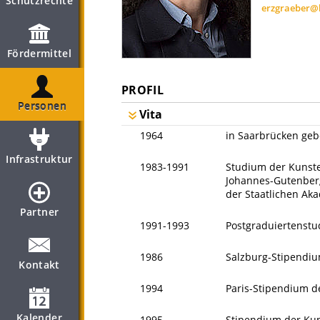
Schutzrechte
erzgraeber@b
Fördermittel
PROFIL
Personen
Vita
1964
in Saarbrücken ge
Infrastruktur
1983-1991
Studium der Kunste
Johannes-Gutenberg-
der Staatlichen Ak
Partner
1991-1993
Postgraduiertenstud
1986
Salzburg-Stipendiu
Kontakt
1994
Paris-Stipendium d
Kalender
1995
Stipendium der Ku