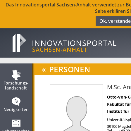
Das Innovationsportal Sachsen-Anhalt verwendet zur Ber
Seite erklären S
Ok, verstand
«
PERSONEN
Forschungs­
M.Sc. A
landschaft
Otto-von-G
Fakultät fü
Neuigkeiten
Institut fü
Universitätspl
39106
Magde
Tel.:
+49 39