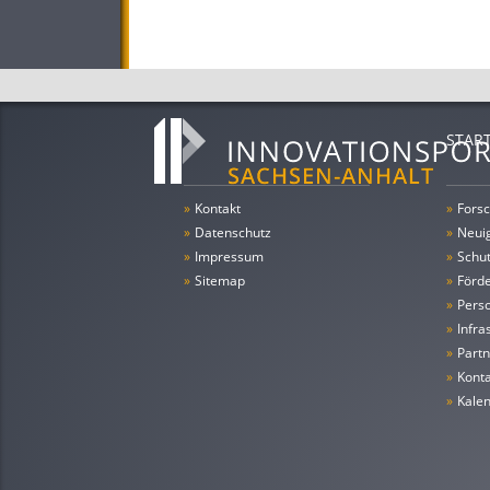
STAR
»
Kontakt
»
Forsc
»
Datenschutz
»
Neui
»
Impressum
»
Schu
»
Sitemap
»
Förde
»
Pers
»
Infra
»
Partn
»
Konta
»
Kale