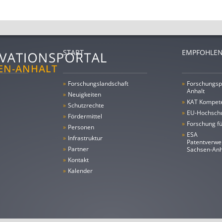
START
EMPFOHLEN
»
Forschungs­landschaft
»
Forschungsp
Anhalt
»
Neuigkeiten
»
KAT Kompet
»
Schutzrechte
»
EU-Hochschu
»
Fördermittel
»
Forschung fü
»
Personen
»
ESA
»
Infrastruktur
Patentverwe
»
Partner
Sachsen-An
»
Kontakt
»
Kalender