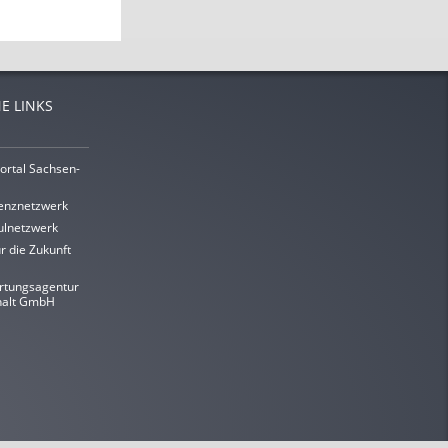
E LINKS
ortal Sachsen-
enznetzwerk
lnetzwerk
r die Zukunft
rtungsagentur
halt GmbH