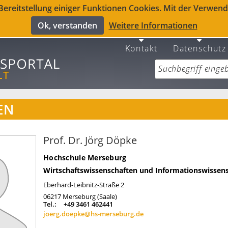
reitstellung einiger Funktionen Cookies. Mit der Verwendu
Ok, verstanden
Weitere Informationen
Kontakt
Datenschutz
EN
Prof. Dr. Jörg Döpke
Hochschule Merseburg
Wirtschaftswissenschaften und Informationswissen
Eberhard-Leibnitz-Straße 2
06217
Merseburg (Saale)
Tel.:
+49 3461 462441
joerg.doepke@hs-merseburg.de