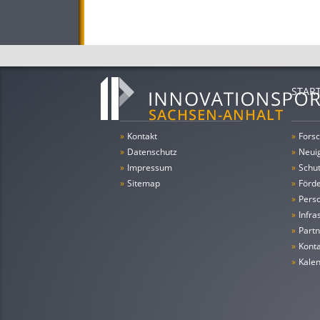
STAR
»
Kontakt
»
Forsc
»
Datenschutz
»
Neui
»
Impressum
»
Schu
»
Sitemap
»
Förde
»
Pers
»
Infra
»
Partn
»
Konta
»
Kale