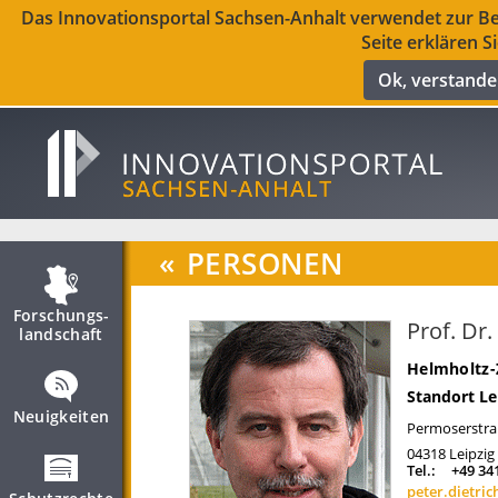
Das Innovationsportal Sachsen-Anhalt verwendet zur Ber
Seite erklären S
Ok, verstand
«
PERSONEN
Forschungs­
Prof. Dr.
landschaft
Helmholtz-
Standort Le
Neuigkeiten
Permoserstra
04318
Leipzig
Tel.:
+49 34
peter.dietri