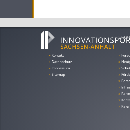
STAR
»
Kontakt
»
Forsc
»
Datenschutz
»
Neui
»
Impressum
»
Schu
»
Sitemap
»
Förde
»
Pers
»
Infra
»
Partn
»
Konta
»
Kale