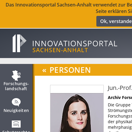
Das Innovationsportal Sachsen-Anhalt verwendet zur Ber
Seite erklären S
Ok, verstand
«
PERSONEN
Forschungs­
Jun.-Prof
landschaft
Archiv For
Die Gruppe 
Neuigkeiten
Strömungste
Forschungss
der physika
mehrphasige