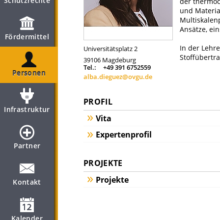
Schutzrechte
der thermo
und Materia
Multiskalen
Ansätze, ein
Fördermittel
In der Lehr
Universitätsplatz 2
Stoffübertr
39106
Magdeburg
Tel.:
+49 391 6752559
Personen
alba.dieguez@ovgu.de
PROFIL
Infrastruktur
Vita
Expertenprofil
Partner
PROJEKTE
Projekte
Kontakt
Kalender