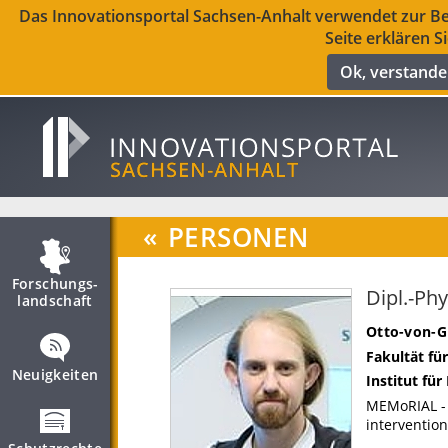
Das Innovationsportal Sachsen-Anhalt verwendet zur Ber
Seite erklären S
Ok, verstand
«
PERSONEN
Forschungs­
Dipl.-Ph
landschaft
Otto-von-G
Fakultät fü
Neuigkeiten
Institut für
MEMoRIAL -
intervention