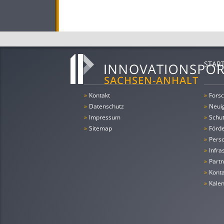
STAR
»
Kontakt
»
Forsc
»
Datenschutz
»
Neui
»
Impressum
»
Schu
»
Sitemap
»
Förde
»
Pers
»
Infra
»
Partn
»
Konta
»
Kale