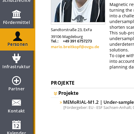
Schutzrechte
Magnetic re
turning the 
into a chall
undersampli
Fördermittel
shorten scan
Sandtorstraße 23, ExFa
This sub-pro
39106
Magdeburg
undersample
Tel.:
+49 391 6757273
underdeterm
Personen
mario.breitkopf@ovgu.de
solutions.
To cope with
into account
Infrastruktur
planning dat
PROJEKTE
Partner
Projekte
MEMoRIAL-M1.2 | Under-sampled
Fördergeber: EU - ESF Sachsen-Anhalt;
Kontakt
Kalender