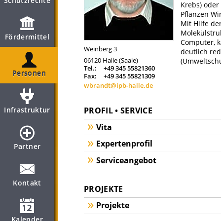
Schutzrechte
Krebs) oder
Pflanzen Wir
Mit Hilfe d
Molekülstru
Fördermittel
Computer, k
Weinberg 3
deutlich re
06120
Halle (Saale)
(Umweltschut
Tel.:
+49 345 55821360
Personen
Fax:
+49 345 55821309
wbrandt@ipb-halle.de
Infrastruktur
PROFIL • SERVICE
Vita
Expertenprofil
Partner
Serviceangebot
Kontakt
PROJEKTE
Projekte
Kalender