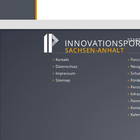
STAR
»
Kontakt
»
Forsc
»
Datenschutz
»
Neui
»
Impressum
»
Schu
»
Sitemap
»
Förde
»
Pers
»
Infra
»
Partn
»
Konta
»
Kale