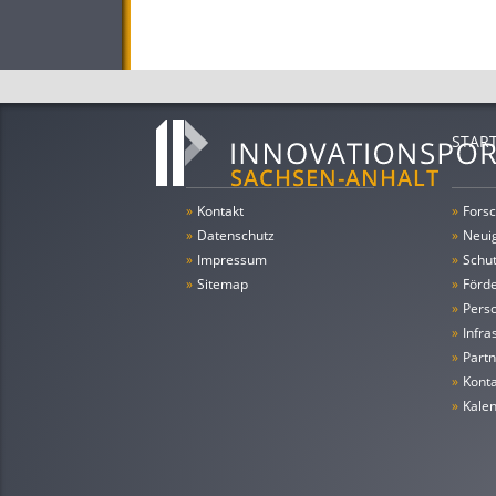
STAR
»
Kontakt
»
Forsc
»
Datenschutz
»
Neui
»
Impressum
»
Schu
»
Sitemap
»
Förde
»
Pers
»
Infra
»
Partn
»
Konta
»
Kale