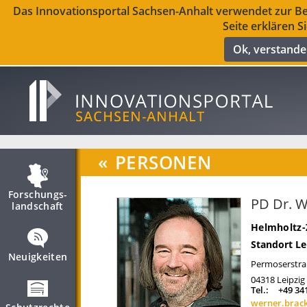
Das Innovationsportal Sachsen-Anhalt verwendet zur Ber
Seite erklären S
Ok, verstand
«
PERSONEN
Forschungs­
PD Dr. W
landschaft
Helmholtz-
Standort Le
Neuigkeiten
Permoserstra
04318
Leipzig
Tel.:
+49 34
werner.brac