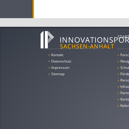
STAR
»
Kontakt
»
Forsc
»
Datenschutz
»
Neui
»
Impressum
»
Schu
»
Sitemap
»
Förde
»
Pers
»
Infra
»
Partn
»
Konta
»
Kale