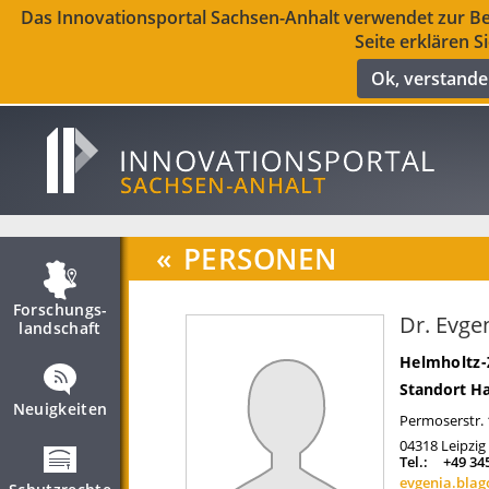
Das Innovationsportal Sachsen-Anhalt verwendet zur Ber
Seite erklären S
Ok, verstand
«
PERSONEN
Forschungs­
Dr. Evge
landschaft
Helmholtz-
Standort Ha
Neuigkeiten
Permoserstr. 
04318
Leipzig
Tel.:
+49 34
evgenia.bla