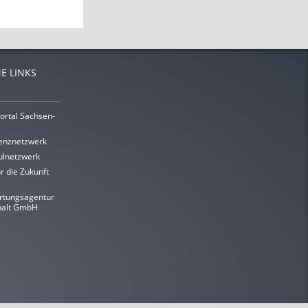
E LINKS
ortal Sachsen-
enznetzwerk
lnetzwerk
r die Zukunft
rtungsagentur
halt GmbH