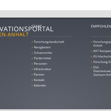
START
EMPFOHLEN
»
Forschungs­landschaft
»
Forschungsp
Anhalt
»
Neuigkeiten
»
KAT Kompet
»
Schutzrechte
»
EU-Hochschu
»
Fördermittel
»
Forschung fü
»
Personen
»
ESA
»
Infrastruktur
Patentverwe
»
Partner
Sachsen-An
»
Kontakt
»
Kalender