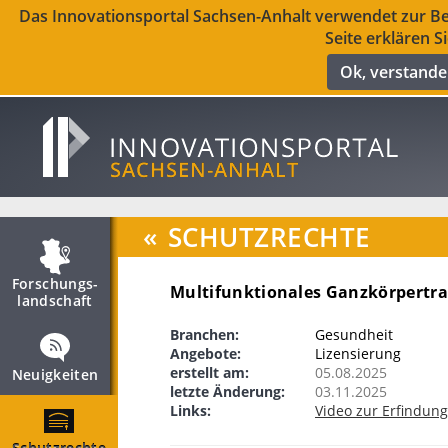
Das Innovationsportal Sachsen-Anhalt verwendet zur Ber
Seite erklären S
Ok, verstand
«
SCHUTZRECHTE
Forschungs­
Multifunktionales Ganzkörpertra
landschaft
Branchen:
Gesundheit
Angebote:
Lizensierung
erstellt am:
05.08.2025
Neuigkeiten
letzte Änderung:
03.11.2025
Links:
Video zur Erfindung