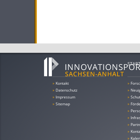
STAR
»
Kontakt
»
Forsc
»
Datenschutz
»
Neui
»
Impressum
»
Schu
»
Sitemap
»
Förde
»
Pers
»
Infra
»
Partn
»
Konta
»
Kale